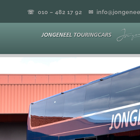
Ga
☏ 010 – 482 17 92
✉ info@jongeneel
naar
inhoud